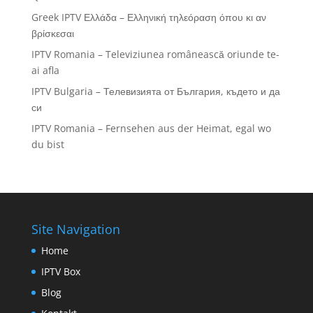
Greek IPTV Ελλάδα – Ελληνική τηλεόραση όπου κι αν
βρίσκεσαι
IPTV Romania – Televiziunea românească oriunde te-
ai afla
IPTV Bulgaria – Телевизията от България, където и да
си
IPTV Romania – Fernsehen aus der Heimat, egal wo
du bist
Site Navigation
Home
IPTV Box
Blog