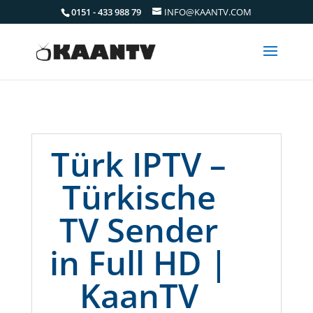
0151 - 433 988 79
INFO@KAANTV.COM
Türk IPTV –
Türkische
TV Sender
in Full HD |
KaanTV