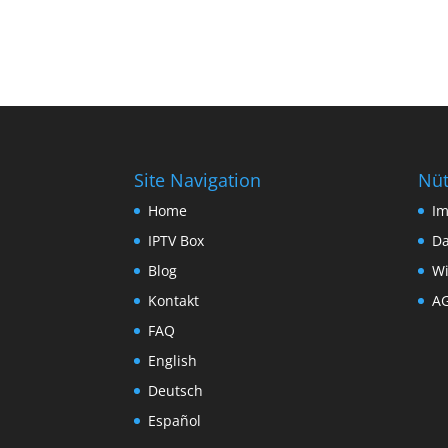
Site Navigation
Nüt
Home
I
IPTV Box
Da
Blog
Wi
Kontakt
A
FAQ
English
Deutsch
Español