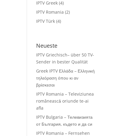
IPTV Greek
(4)
IPTV Romania
(2)
IPTV Türk
(4)
Neueste
IPTV Griechisch– über 50 TV-
Sender in bester Qualität
Greek IPTV Ελλάδα – Ελληνική
τηλεόραση όπου κι αν
βρίσκεσαι
IPTV Romania – Televiziunea
românească oriunde te-ai
afla
IPTV Bulgaria – Телевизията
от България, където и да си
IPTV Romania – Fernsehen