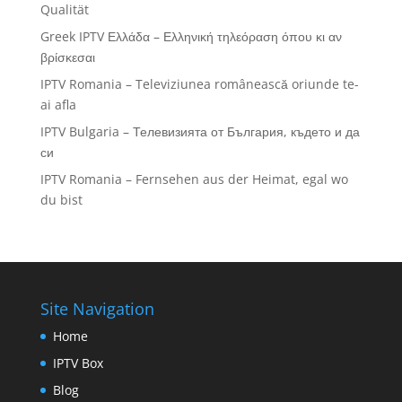
Qualität
Greek IPTV Ελλάδα – Ελληνική τηλεόραση όπου κι αν
βρίσκεσαι
IPTV Romania – Televiziunea românească oriunde te-
ai afla
IPTV Bulgaria – Телевизията от България, където и да
си
IPTV Romania – Fernsehen aus der Heimat, egal wo
du bist
Site Navigation
Home
IPTV Box
Blog