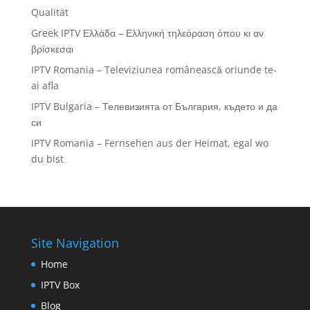
Qualität
Greek IPTV Ελλάδα – Ελληνική τηλεόραση όπου κι αν
βρίσκεσαι
IPTV Romania – Televiziunea românească oriunde te-
ai afla
IPTV Bulgaria – Телевизията от България, където и да
си
IPTV Romania – Fernsehen aus der Heimat, egal wo
du bist
Site Navigation
Home
IPTV Box
Blog