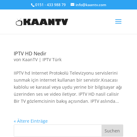
0151 - 433 988 79
info@kaantv.com
IPTV HD Nedir
von
KaanTV
|
IPTV Türk
IIPTV hd Internet Protokolü Televizyonu servislerini
sunmak için internet kullanan bir servistir.Kısacası
kablolu ve karasal veya uydu yerine bir bilgisayar ağı
üzerinden ses ve video iletiyor. IPTV HD nasil calisir
Bir TV gözlemcisinin bakış açısından. IPTV aslında...
« Ältere Einträge