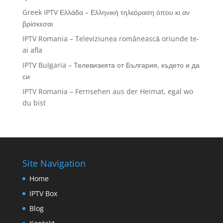
Greek IPTV Ελλάδα – Ελληνική τηλεόραση όπου κι αν
βρίσκεσαι
IPTV Romania – Televiziunea românească oriunde te-
ai afla
IPTV Bulgaria – Телевизията от България, където и да
си
IPTV Romania – Fernsehen aus der Heimat, egal wo
du bist
Site Navigation
Home
IPTV Box
Blog