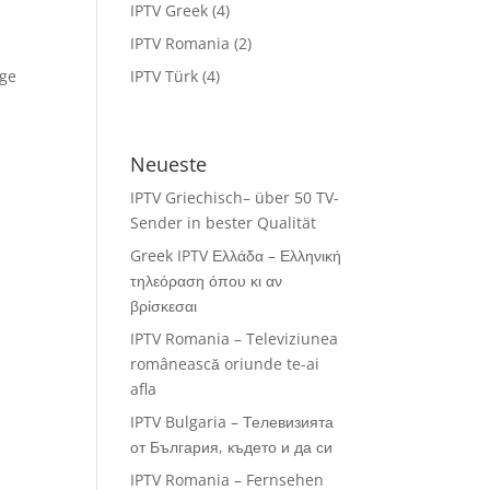
IPTV Greek
(4)
IPTV Romania
(2)
ige
IPTV Türk
(4)
Neueste
IPTV Griechisch– über 50 TV-
Sender in bester Qualität
Greek IPTV Ελλάδα – Ελληνική
τηλεόραση όπου κι αν
βρίσκεσαι
IPTV Romania – Televiziunea
românească oriunde te-ai
afla
IPTV Bulgaria – Телевизията
от България, където и да си
IPTV Romania – Fernsehen