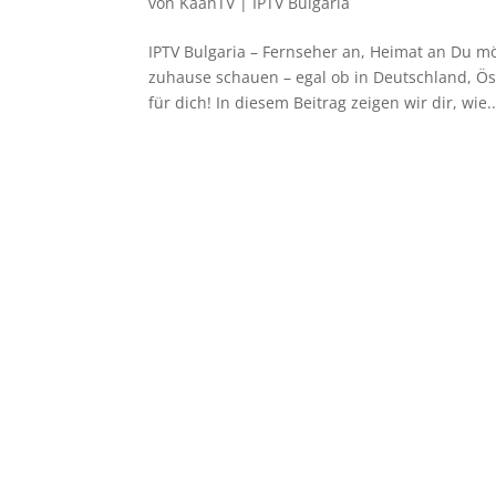
von
KaanTV
|
IPTV Bulgaria
IPTV Bulgaria – Fernseher an, Heimat an Du mö
zuhause schauen – egal ob in Deutschland, Öst
für dich! In diesem Beitrag zeigen wir dir, wie..