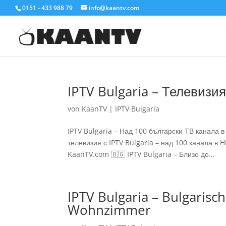
0151 - 433 988 79
info@kaantv.com
IPTV Bulgaria – Телевизия
von
KaanTV
|
IPTV Bulgaria
IPTV Bulgaria – Над 100 български ТВ канала 
телевизия с IPTV Bulgaria – над 100 канала в H
KaanTV.com 🇧🇬 IPTV Bulgaria – Близо до...
IPTV Bulgaria – Bulgarisc
Wohnzimmer