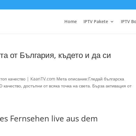
Home
IPTV Pakete
IPTV B
та от България, където и да си
в топ качество | KaanTV.com Мета описание:Гледай българска
D качество, достъпни от всяка точка на света. Бърза активация от
hes Fernsehen live aus dem