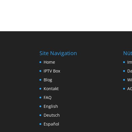
Site Navigation
Nüt
Home
I
IPTV Box
Da
Blog
Wi
Kontakt
A
FAQ
English
Deutsch
Español